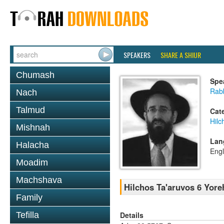
SPEAKERS
SHARE A SHIUR
Chumash
Spe
Rabb
Nach
Talmud
Cat
Hilc
Mishnah
Lan
Halacha
Engl
Moadim
Machshava
Hilchos Ta'aruvos 6 Yore
Family
Details
Tefilla