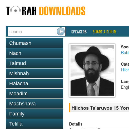
SPEAKERS
SHARE A SHIUR
Chumash
Spe
Rabb
Nach
Talmud
Cat
Hilc
Mishnah
Lan
Halacha
Engl
Moadim
Machshava
Hilchos Ta'aruvos 15 Yor
Family
Details
Tefilla