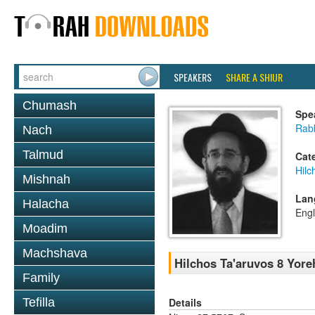
SPEAKERS
SHARE A SHIUR
Chumash
Spe
Rabb
Nach
Talmud
Cat
Hilc
Mishnah
Lan
Halacha
Engl
Moadim
Machshava
Hilchos Ta'aruvos 8 Yore
Family
Details
Tefilla