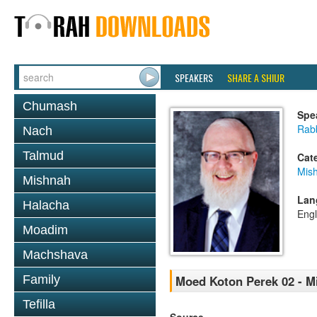
SPEAKERS
SHARE A SHIUR
Chumash
Spe
Rabb
Nach
Talmud
Cat
Mis
Mishnah
Lan
Halacha
Engl
Moadim
Machshava
Family
Moed Koton Perek 02 - M
Tefilla