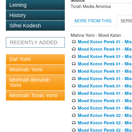
Source
Leining
Torah Media America
History
MORE FROM THIS:
SERI
Sifrei Kodesh
Mishna Yomi - Moed Katan
Moed Koton Perek 01 - Mi
RECENTLY ADDED
Moed Koton Perek 01 - Mi
Moed Koton Perek 01 - Mi
Daf Yomi
Moed Koton Perek 01 - Mi
Mishnah Yomi
Moed Koton Perek 01 - Mi
Moed Koton Perek 01 - Mi
Mishnah Berurah
Yomi
Moed Koton Perek 01 - Mi
Moed Koton Perek 01 - Mi
Mishnah Torah Yomi
Moed Koton Perek 01 - Mi
Moed Koton Perek 01 - Mi
Moed Koton Perek 02 - Mi
Moed Koton Perek 02 - Mi
Moed Koton Perek 02 - Mi