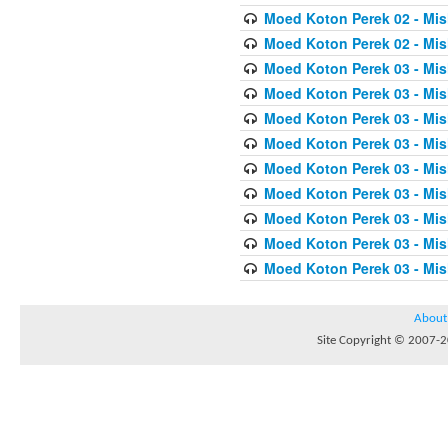
Moed Koton Perek 02 - Mi
Moed Koton Perek 02 - Mi
Moed Koton Perek 03 - Mi
Moed Koton Perek 03 - Mi
Moed Koton Perek 03 - Mi
Moed Koton Perek 03 - Mi
Moed Koton Perek 03 - Mi
Moed Koton Perek 03 - Mi
Moed Koton Perek 03 - Mi
Moed Koton Perek 03 - Mi
Moed Koton Perek 03 - Mi
About
Site Copyright © 2007-20