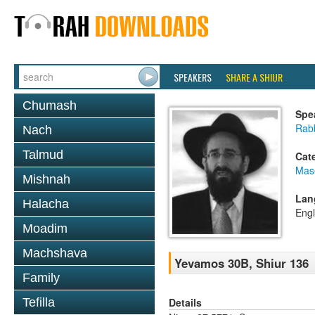
SPEAKERS
SHARE A SHIUR
Chumash
Spe
Rabb
Nach
Talmud
Cat
Mas
Mishnah
Lan
Halacha
Engl
Moadim
Machshava
Yevamos 30B, Shiur 136
Family
Details
Tefilla