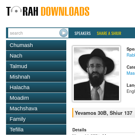
SPEAKERS
SHARE A SHIUR
Chumash
Spe
Rabb
Nach
Talmud
Cat
Mas
Mishnah
Lan
Halacha
Engl
Moadim
Machshava
Yevamos 30B, Shiur 137
Family
Details
Tefilla