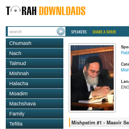
SPEAKERS
SHARE A SHIUR
Chumash
Spe
Rab
Nach
Talmud
Cat
Mis
Mishnah
Lan
Halacha
ENG
Moadim
Machshava
Family
Mishpatim #1 - Maavir S
Tefilla