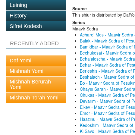
Leining
Source
This shiur is distributed by DafY
History
Series
Sifrei Kodesh
Maavir Sedra
Acharei Mos - Maavir Sedra
Balak - Maavir Sedra of Pe
RECENTLY ADDED
Bamidbar - Maavir Sedra of
Bechukosai - Maavir Sedra 
Beha'aloscha - Maavir Sedr
Daf Yomi
Behar - Maavir Sedra of Pe
Berieshis - Maavir Sedra of
Mishnah Yomi
Beshalach - Maavir Sedra o
Mishnah Berurah
Bo - Maavir Sedra of Pesuk
Yomi
Chayei Sarah - Maavir Sedr
Chukas - Maavir Sedra of P
Mishnah Torah Yomi
Devarim - Maavir Sedra of 
Eikev - Maavir Sedra of Pes
Emor - Maavir Sedra of Pes
Haazinu - Maavir Sedra of 
Kedoshim - Maavir Sedra of
Ki Savo - Maavir Sedra of 