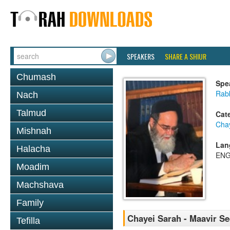
SPEAKERS
SHARE A SHIUR
Chumash
Spe
Rab
Nach
Talmud
Cat
Cha
Mishnah
Lan
Halacha
ENG
Moadim
Machshava
Family
Chayei Sarah - Maavir S
Tefilla