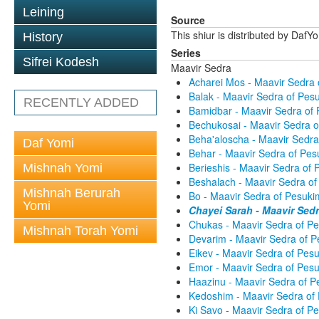
Leining
Source
This shiur is distributed by DafY
History
Series
Sifrei Kodesh
Maavir Sedra
Acharei Mos - Maavir Sedra
Balak - Maavir Sedra of Pe
RECENTLY ADDED
Bamidbar - Maavir Sedra of
Bechukosai - Maavir Sedra 
Beha'aloscha - Maavir Sedr
Daf Yomi
Behar - Maavir Sedra of Pe
Berieshis - Maavir Sedra of
Mishnah Yomi
Beshalach - Maavir Sedra o
Mishnah Berurah
Bo - Maavir Sedra of Pesuk
Yomi
Chayei Sarah - Maavir Sed
Chukas - Maavir Sedra of P
Mishnah Torah Yomi
Devarim - Maavir Sedra of 
Eikev - Maavir Sedra of Pes
Emor - Maavir Sedra of Pes
Haazinu - Maavir Sedra of 
Kedoshim - Maavir Sedra of
Ki Savo - Maavir Sedra of 