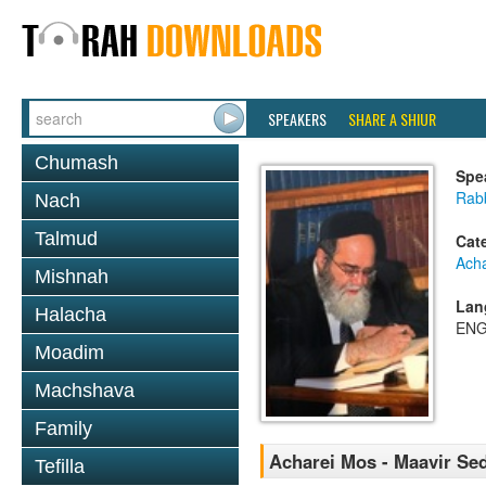
SPEAKERS
SHARE A SHIUR
Chumash
Spe
Rab
Nach
Talmud
Cat
Ach
Mishnah
Lan
Halacha
ENG
Moadim
Machshava
Family
Acharei Mos - Maavir Se
Tefilla