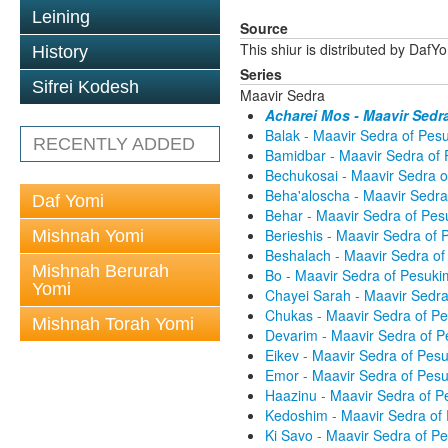
Leining
Source
This shiur is distributed by DafY
History
Series
Sifrei Kodesh
Maavir Sedra
Acharei Mos - Maavir Sedr
Balak - Maavir Sedra of Pe
RECENTLY ADDED
Bamidbar - Maavir Sedra of
Bechukosai - Maavir Sedra 
Beha'aloscha - Maavir Sedr
Daf Yomi
Behar - Maavir Sedra of Pe
Berieshis - Maavir Sedra of
Mishnah Yomi
Beshalach - Maavir Sedra o
Mishnah Berurah
Bo - Maavir Sedra of Pesuk
Yomi
Chayei Sarah - Maavir Sedr
Chukas - Maavir Sedra of P
Mishnah Torah Yomi
Devarim - Maavir Sedra of 
Eikev - Maavir Sedra of Pes
Emor - Maavir Sedra of Pes
Haazinu - Maavir Sedra of 
Kedoshim - Maavir Sedra of
Ki Savo - Maavir Sedra of 