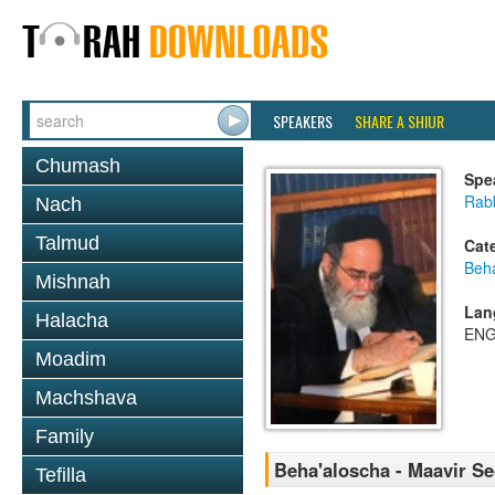
SPEAKERS
SHARE A SHIUR
Chumash
Spe
Rab
Nach
Talmud
Cat
Beh
Mishnah
Lan
Halacha
ENG
Moadim
Machshava
Family
Beha'aloscha - Maavir S
Tefilla