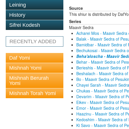
Leining
Source
This shiur is distributed by DafY
History
Series
Sifrei Kodesh
Maavir Sedra
Acharei Mos - Maavir Sedra
Balak - Maavir Sedra of Pe
RECENTLY ADDED
Bamidbar - Maavir Sedra of
Bechukosai - Maavir Sedra 
Beha'aloscha - Maavir Sed
Daf Yomi
Behar - Maavir Sedra of Pe
Berieshis - Maavir Sedra of
Mishnah Yomi
Beshalach - Maavir Sedra o
Mishnah Berurah
Bo - Maavir Sedra of Pesuk
Yomi
Chayei Sarah - Maavir Sedr
Chukas - Maavir Sedra of P
Mishnah Torah Yomi
Devarim - Maavir Sedra of 
Eikev - Maavir Sedra of Pes
Emor - Maavir Sedra of Pes
Haazinu - Maavir Sedra of 
Kedoshim - Maavir Sedra of
Ki Savo - Maavir Sedra of 