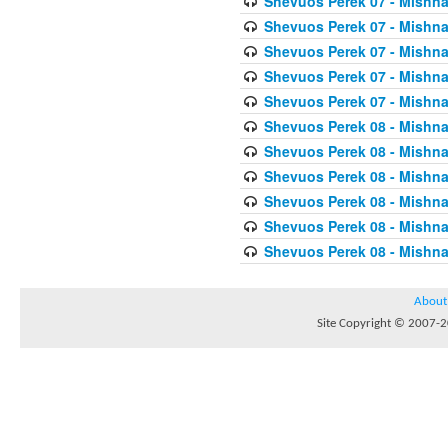
Shevuos Perek 07 - Mishna
Shevuos Perek 07 - Mishna
Shevuos Perek 07 - Mishna
Shevuos Perek 07 - Mishna
Shevuos Perek 07 - Mishna
Shevuos Perek 08 - Mishna
Shevuos Perek 08 - Mishna
Shevuos Perek 08 - Mishna
Shevuos Perek 08 - Mishna
Shevuos Perek 08 - Mishna
Shevuos Perek 08 - Mishna
About
Site Copyright © 2007-20