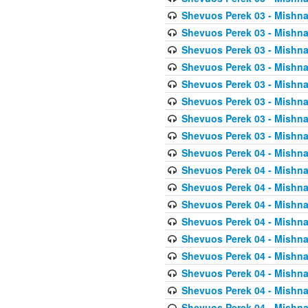
Shevuos Perek 03 - Mishna
Shevuos Perek 03 - Mishna
Shevuos Perek 03 - Mishna
Shevuos Perek 03 - Mishna
Shevuos Perek 03 - Mishna
Shevuos Perek 03 - Mishna
Shevuos Perek 03 - Mishna
Shevuos Perek 03 - Mishna
Shevuos Perek 04 - Mishna
Shevuos Perek 04 - Mishna
Shevuos Perek 04 - Mishna
Shevuos Perek 04 - Mishna
Shevuos Perek 04 - Mishna
Shevuos Perek 04 - Mishna
Shevuos Perek 04 - Mishna
Shevuos Perek 04 - Mishna
Shevuos Perek 04 - Mishna
Shevuos Perek 04 - Mishna