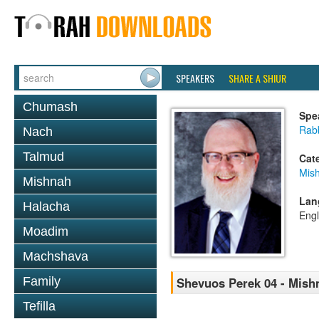
SPEAKERS
SHARE A SHIUR
Chumash
Spe
Rabb
Nach
Talmud
Cat
Mis
Mishnah
Lan
Halacha
Engl
Moadim
Machshava
Family
Shevuos Perek 04 - Mish
Tefilla