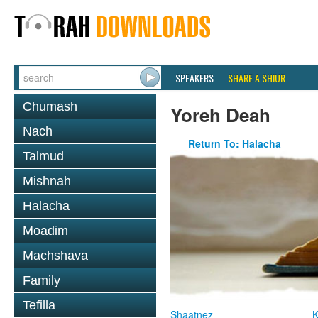
SPEAKERS
SHARE A SHIUR
Chumash
Yoreh Deah
Nach
Return To: Halacha
Talmud
Mishnah
Halacha
Moadim
Machshava
Family
Tefilla
Shaatnez
K