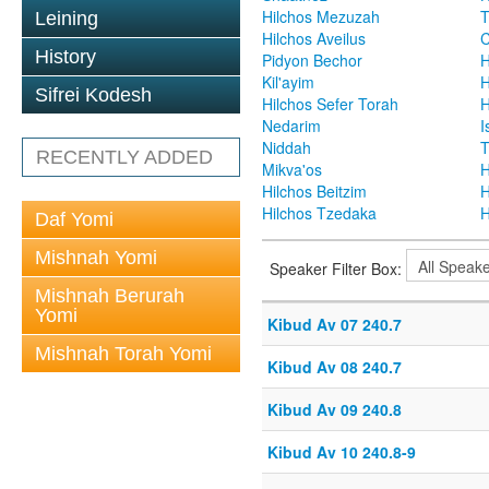
Hilchos Mezuzah
T
Leining
Hilchos Aveilus
C
History
Pidyon Bechor
H
Kil'ayim
H
Sifrei Kodesh
Hilchos Sefer Torah
H
Nedarim
I
Niddah
T
RECENTLY ADDED
Mikva'os
H
Hilchos Beitzim
H
Hilchos Tzedaka
H
Daf Yomi
Mishnah Yomi
Speaker Filter Box:
Mishnah Berurah
Yomi
Kibud Av 07 240.7
Mishnah Torah Yomi
Kibud Av 08 240.7
Kibud Av 09 240.8
Kibud Av 10 240.8-9