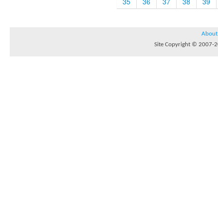
35
36
37
38
39
About
Site Copyright © 2007-20