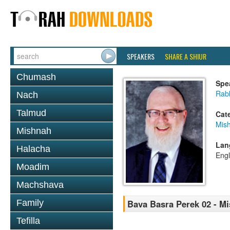
SPEAKERS
SHARE A SHIUR
Chumash
Spe
Rabb
Nach
Talmud
Cat
Mis
Mishnah
Lan
Halacha
Engl
Moadim
Machshava
Family
Bava Basra Perek 02 - M
Tefilla