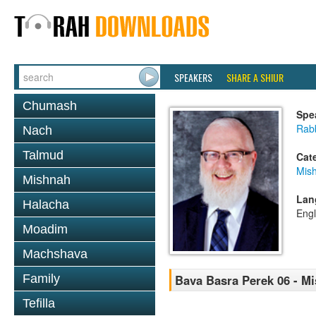
SPEAKERS
SHARE A SHIUR
Chumash
Spe
Rabb
Nach
Talmud
Cat
Mis
Mishnah
Lan
Halacha
Engl
Moadim
Machshava
Family
Bava Basra Perek 06 - M
Tefilla