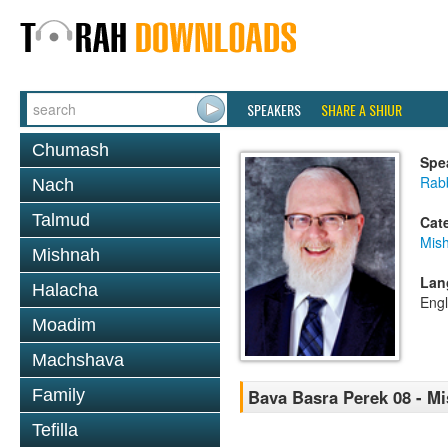
SPEAKERS
SHARE A SHIUR
Chumash
Spe
Rabb
Nach
Talmud
Cat
Mis
Mishnah
Lan
Halacha
Engl
Moadim
Machshava
Family
Bava Basra Perek 08 - M
Tefilla