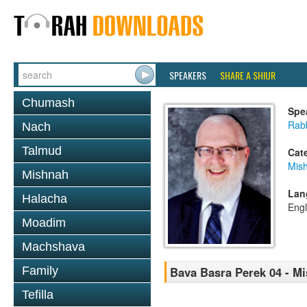
SPEAKERS
SHARE A SHIUR
Chumash
Spe
Rabb
Nach
Talmud
Cat
Mis
Mishnah
Lan
Halacha
Engl
Moadim
Machshava
Family
Bava Basra Perek 04 - M
Tefilla