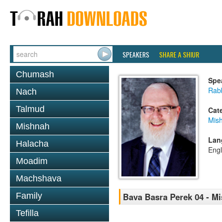
SPEAKERS
SHARE A SHIUR
Chumash
Spe
Rabb
Nach
Talmud
Cat
Mis
Mishnah
Lan
Halacha
Engl
Moadim
Machshava
Family
Bava Basra Perek 04 - M
Tefilla