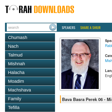
SPEAKERS
SHARE A SHIUR
Chumash
Spe
Rabb
Nach
Talmud
Cat
Mis
Mishnah
Lan
Halacha
Engl
Moadim
Machshava
Family
Bava Basra Perek 06 - M
Tefilla