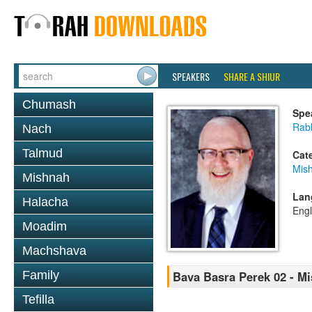
SPEAKERS
SHARE A SHIUR
Chumash
Spe
Rabb
Nach
Talmud
Cat
Mis
Mishnah
Lan
Halacha
Engl
Moadim
Machshava
Family
Bava Basra Perek 02 - M
Tefilla