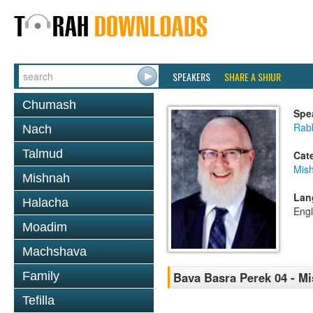
SPEAKERS
SHARE A SHIUR
Chumash
Spe
Rabb
Nach
Talmud
Cat
Mis
Mishnah
Lan
Halacha
Engl
Moadim
Machshava
Family
Bava Basra Perek 04 - M
Tefilla