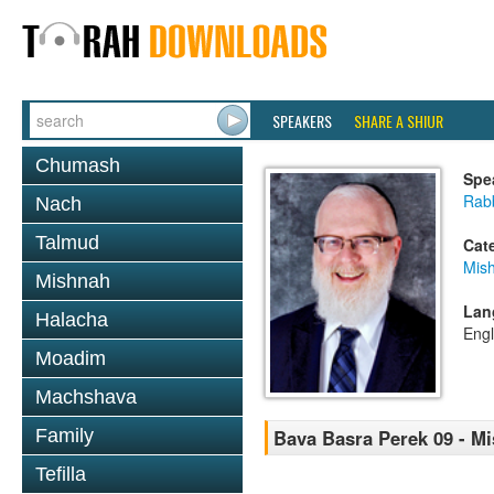
SPEAKERS
SHARE A SHIUR
Chumash
Spe
Rabb
Nach
Talmud
Cat
Mis
Mishnah
Lan
Halacha
Engl
Moadim
Machshava
Family
Bava Basra Perek 09 - M
Tefilla