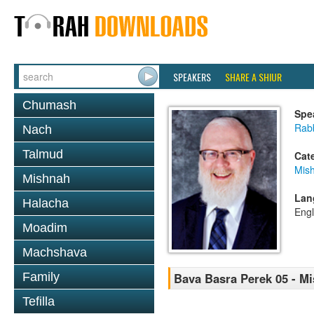
SPEAKERS
SHARE A SHIUR
Chumash
Spe
Rabb
Nach
Talmud
Cat
Mis
Mishnah
Lan
Halacha
Engl
Moadim
Machshava
Family
Bava Basra Perek 05 - M
Tefilla