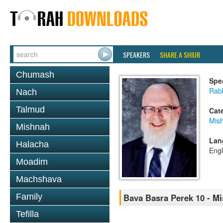
SPEAKERS
SHARE A SHIUR
Chumash
Spe
Rabb
Nach
Talmud
Cat
Mis
Mishnah
Lan
Halacha
Engl
Moadim
Machshava
Family
Bava Basra Perek 10 - M
Tefilla