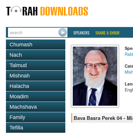
SPEAKERS
SHARE A SHIUR
Chumash
Spe
Rabb
Nach
Talmud
Cat
Mis
Mishnah
Lan
Halacha
Engl
Moadim
Machshava
Family
Bava Basra Perek 04 - M
Tefilla