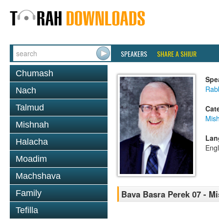
SPEAKERS
SHARE A SHIUR
Chumash
Spe
Rabb
Nach
Talmud
Cat
Mis
Mishnah
Lan
Halacha
Engl
Moadim
Machshava
Family
Bava Basra Perek 07 - M
Tefilla