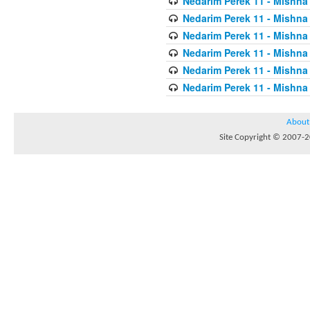
Nedarim Perek 11 - Mishna
Nedarim Perek 11 - Mishna
Nedarim Perek 11 - Mishna
Nedarim Perek 11 - Mishna
Nedarim Perek 11 - Mishna
Nedarim Perek 11 - Mishna
About
Site Copyright © 2007-20