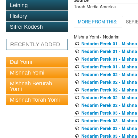
Source
Leining
Torah Media America
History
MORE FROM THIS:
SERI
Sifrei Kodesh
Mishna Yomi - Nedarim
Nedarim Perek 01 - Mishna
RECENTLY ADDED
Nedarim Perek 01 - Mishna
Nedarim Perek 01 - Mishna
Daf Yomi
Nedarim Perek 01 - Mishna
Mishnah Yomi
Nedarim Perek 02 - Mishna
Nedarim Perek 02 - Mishna
Mishnah Berurah
Yomi
Nedarim Perek 02 - Mishna
Nedarim Perek 02 - Mishna
Mishnah Torah Yomi
Nedarim Perek 02 - Mishna
Nedarim Perek 03 - Mishna
Nedarim Perek 03 - Mishna
Nedarim Perek 03 - Mishna
Nedarim Perek 03 - Mishna