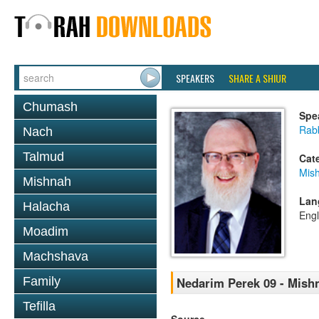
SPEAKERS
SHARE A SHIUR
Chumash
Spe
Rabb
Nach
Talmud
Cat
Mis
Mishnah
Lan
Halacha
Engl
Moadim
Machshava
Family
Nedarim Perek 09 - Mish
Tefilla