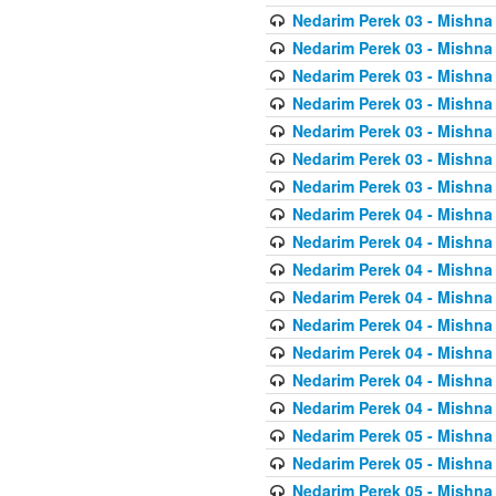
Nedarim Perek 03 - Mishna
Nedarim Perek 03 - Mishna
Nedarim Perek 03 - Mishna
Nedarim Perek 03 - Mishna
Nedarim Perek 03 - Mishna
Nedarim Perek 03 - Mishna
Nedarim Perek 03 - Mishna
Nedarim Perek 04 - Mishna
Nedarim Perek 04 - Mishna
Nedarim Perek 04 - Mishna
Nedarim Perek 04 - Mishna
Nedarim Perek 04 - Mishna
Nedarim Perek 04 - Mishna
Nedarim Perek 04 - Mishna
Nedarim Perek 04 - Mishna
Nedarim Perek 05 - Mishna
Nedarim Perek 05 - Mishna
Nedarim Perek 05 - Mishna