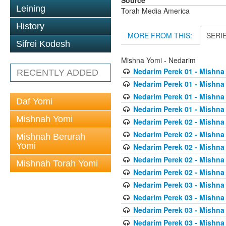
Source
Leining
Torah Media America
History
MORE FROM THIS:
SERI
Sifrei Kodesh
Mishna Yomi - Nedarim
Nedarim Perek 01 - Mishna
RECENTLY ADDED
Nedarim Perek 01 - Mishna
Nedarim Perek 01 - Mishna
Daf Yomi
Nedarim Perek 01 - Mishna
Mishnah Yomi
Nedarim Perek 02 - Mishna
Nedarim Perek 02 - Mishna
Mishnah Berurah
Yomi
Nedarim Perek 02 - Mishna
Nedarim Perek 02 - Mishna
Mishnah Torah Yomi
Nedarim Perek 02 - Mishna
Nedarim Perek 03 - Mishna
Nedarim Perek 03 - Mishna
Nedarim Perek 03 - Mishna
Nedarim Perek 03 - Mishna