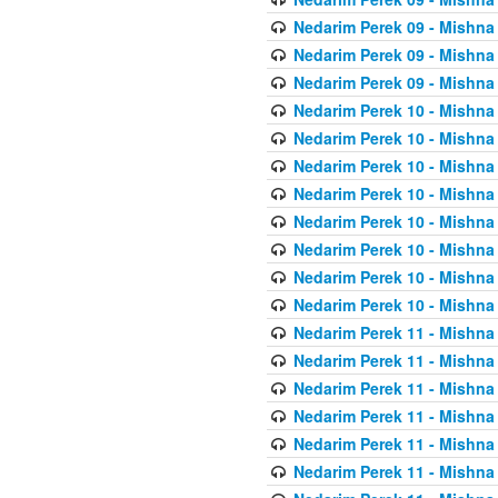
Nedarim Perek 09 - Mishna
Nedarim Perek 09 - Mishna
Nedarim Perek 09 - Mishna
Nedarim Perek 10 - Mishna
Nedarim Perek 10 - Mishna
Nedarim Perek 10 - Mishna
Nedarim Perek 10 - Mishna
Nedarim Perek 10 - Mishna
Nedarim Perek 10 - Mishna
Nedarim Perek 10 - Mishna
Nedarim Perek 10 - Mishna
Nedarim Perek 11 - Mishna
Nedarim Perek 11 - Mishna
Nedarim Perek 11 - Mishna
Nedarim Perek 11 - Mishna
Nedarim Perek 11 - Mishna
Nedarim Perek 11 - Mishna