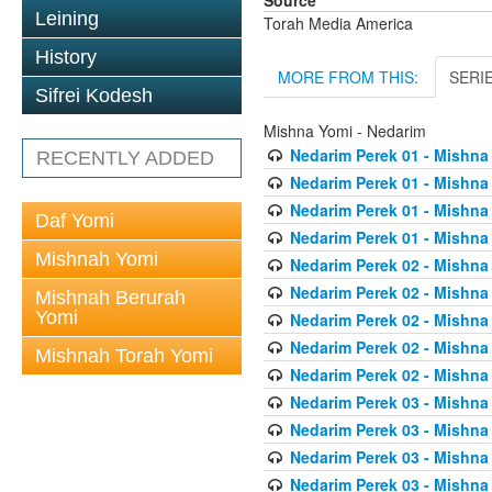
Source
Leining
Torah Media America
History
MORE FROM THIS:
SERI
Sifrei Kodesh
Mishna Yomi - Nedarim
Nedarim Perek 01 - Mishna
RECENTLY ADDED
Nedarim Perek 01 - Mishna
Nedarim Perek 01 - Mishna
Daf Yomi
Nedarim Perek 01 - Mishna
Mishnah Yomi
Nedarim Perek 02 - Mishna
Nedarim Perek 02 - Mishna
Mishnah Berurah
Yomi
Nedarim Perek 02 - Mishna
Nedarim Perek 02 - Mishna
Mishnah Torah Yomi
Nedarim Perek 02 - Mishna
Nedarim Perek 03 - Mishna
Nedarim Perek 03 - Mishna
Nedarim Perek 03 - Mishna
Nedarim Perek 03 - Mishna