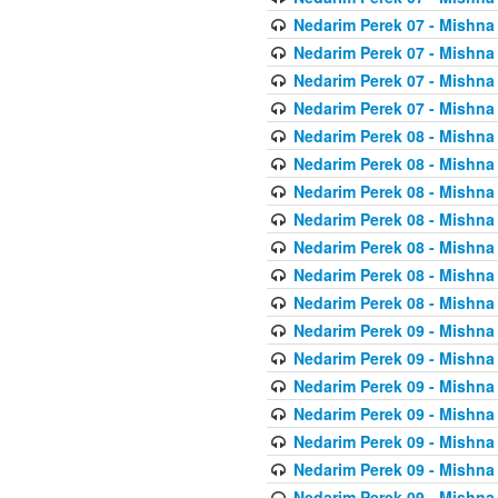
Nedarim Perek 07 - Mishna
Nedarim Perek 07 - Mishna
Nedarim Perek 07 - Mishna
Nedarim Perek 07 - Mishna
Nedarim Perek 08 - Mishna
Nedarim Perek 08 - Mishna
Nedarim Perek 08 - Mishna
Nedarim Perek 08 - Mishna
Nedarim Perek 08 - Mishna
Nedarim Perek 08 - Mishna
Nedarim Perek 08 - Mishna
Nedarim Perek 09 - Mishna
Nedarim Perek 09 - Mishna
Nedarim Perek 09 - Mishna
Nedarim Perek 09 - Mishna
Nedarim Perek 09 - Mishna
Nedarim Perek 09 - Mishna
Nedarim Perek 09 - Mishna