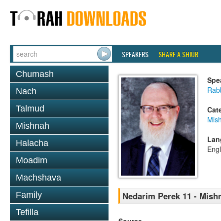
SPEAKERS
SHARE A SHIUR
Chumash
Spe
Rabb
Nach
Talmud
Cat
Mis
Mishnah
Lan
Halacha
Engl
Moadim
Machshava
Family
Nedarim Perek 11 - Mish
Tefilla