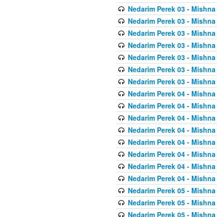
Nedarim Perek 03 - Mishna
Nedarim Perek 03 - Mishna
Nedarim Perek 03 - Mishna
Nedarim Perek 03 - Mishna
Nedarim Perek 03 - Mishna
Nedarim Perek 03 - Mishna
Nedarim Perek 03 - Mishna
Nedarim Perek 04 - Mishna
Nedarim Perek 04 - Mishna
Nedarim Perek 04 - Mishna
Nedarim Perek 04 - Mishna
Nedarim Perek 04 - Mishna
Nedarim Perek 04 - Mishna
Nedarim Perek 04 - Mishna
Nedarim Perek 04 - Mishna
Nedarim Perek 05 - Mishna
Nedarim Perek 05 - Mishna
Nedarim Perek 05 - Mishna