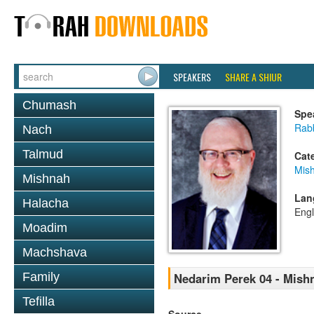
SPEAKERS
SHARE A SHIUR
Chumash
Spe
Rabb
Nach
Talmud
Cat
Mis
Mishnah
Lan
Halacha
Engl
Moadim
Machshava
Family
Nedarim Perek 04 - Mish
Tefilla