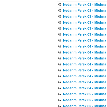
Nedarim Perek 03 - Mishna
Nedarim Perek 03 - Mishna
Nedarim Perek 03 - Mishna
Nedarim Perek 03 - Mishna
Nedarim Perek 03 - Mishna
Nedarim Perek 03 - Mishna
Nedarim Perek 03 - Mishna
Nedarim Perek 04 - Mishna
Nedarim Perek 04 - Mishna
Nedarim Perek 04 - Mishna
Nedarim Perek 04 - Mishna
Nedarim Perek 04 - Mishna
Nedarim Perek 04 - Mishna
Nedarim Perek 04 - Mishna
Nedarim Perek 04 - Mishna
Nedarim Perek 05 - Mishna
Nedarim Perek 05 - Mishna
Nedarim Perek 05 - Mishna