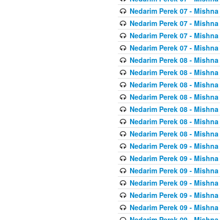
Nedarim Perek 07 - Mishna
Nedarim Perek 07 - Mishna
Nedarim Perek 07 - Mishna
Nedarim Perek 07 - Mishna
Nedarim Perek 08 - Mishna
Nedarim Perek 08 - Mishna
Nedarim Perek 08 - Mishna
Nedarim Perek 08 - Mishna
Nedarim Perek 08 - Mishna
Nedarim Perek 08 - Mishna
Nedarim Perek 08 - Mishna
Nedarim Perek 09 - Mishna
Nedarim Perek 09 - Mishna
Nedarim Perek 09 - Mishna
Nedarim Perek 09 - Mishna
Nedarim Perek 09 - Mishna
Nedarim Perek 09 - Mishna
Nedarim Perek 09 - Mishna