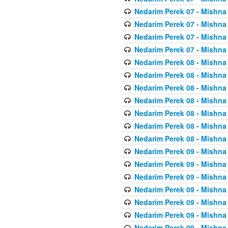
Nedarim Perek 07 - Mishna
Nedarim Perek 07 - Mishna
Nedarim Perek 07 - Mishna
Nedarim Perek 07 - Mishna
Nedarim Perek 08 - Mishna
Nedarim Perek 08 - Mishna
Nedarim Perek 08 - Mishna
Nedarim Perek 08 - Mishna
Nedarim Perek 08 - Mishna
Nedarim Perek 08 - Mishna
Nedarim Perek 08 - Mishna
Nedarim Perek 09 - Mishna
Nedarim Perek 09 - Mishna
Nedarim Perek 09 - Mishna
Nedarim Perek 09 - Mishna
Nedarim Perek 09 - Mishna
Nedarim Perek 09 - Mishna
Nedarim Perek 09 - Mishna