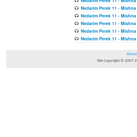
Nedarim Perek 11 - Mishna
Nedarim Perek 11 - Mishna
Nedarim Perek 11 - Mishna
Nedarim Perek 11 - Mishna
Nedarim Perek 11 - Mishna
Nedarim Perek 11 - Mishna
About
Site Copyright © 2007-20