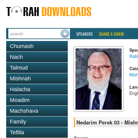
SPEAKERS
SHARE A SHIUR
Chumash
Spe
Rabb
Nach
Talmud
Cat
Mis
Mishnah
Lan
Halacha
Engl
Moadim
Machshava
Family
Nedarim Perek 03 - Mish
Tefilla