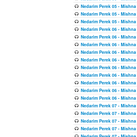
Nedarim Perek 05 - Mishna
Nedarim Perek 05 - Mishna
Nedarim Perek 05 - Mishna
Nedarim Perek 06 - Mishna
Nedarim Perek 06 - Mishna
Nedarim Perek 06 - Mishna
Nedarim Perek 06 - Mishna
Nedarim Perek 06 - Mishna
Nedarim Perek 06 - Mishna
Nedarim Perek 06 - Mishna
Nedarim Perek 06 - Mishna
Nedarim Perek 06 - Mishna
Nedarim Perek 06 - Mishna
Nedarim Perek 07 - Mishna
Nedarim Perek 07 - Mishna
Nedarim Perek 07 - Mishna
Nedarim Perek 07 - Mishna
Nedarim Perek 07 - Mishna