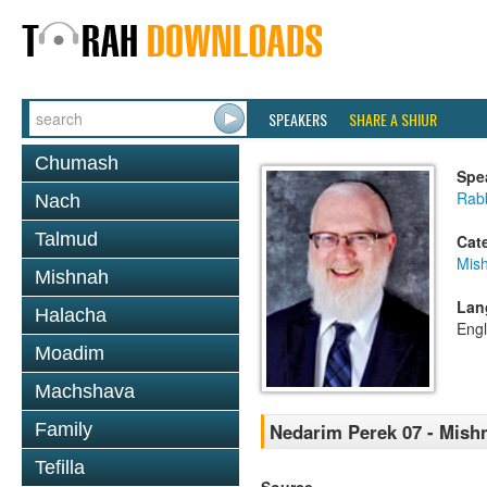
SPEAKERS
SHARE A SHIUR
Chumash
Spe
Rabb
Nach
Talmud
Cat
Mis
Mishnah
Lan
Halacha
Engl
Moadim
Machshava
Family
Nedarim Perek 07 - Mish
Tefilla