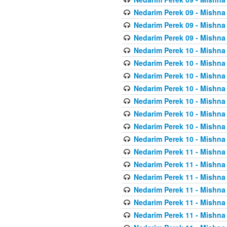
Nedarim Perek 09 - Mishna
Nedarim Perek 09 - Mishna
Nedarim Perek 09 - Mishna
Nedarim Perek 10 - Mishna
Nedarim Perek 10 - Mishna
Nedarim Perek 10 - Mishna
Nedarim Perek 10 - Mishna
Nedarim Perek 10 - Mishna
Nedarim Perek 10 - Mishna
Nedarim Perek 10 - Mishna
Nedarim Perek 10 - Mishna
Nedarim Perek 11 - Mishna
Nedarim Perek 11 - Mishna
Nedarim Perek 11 - Mishna
Nedarim Perek 11 - Mishna
Nedarim Perek 11 - Mishna
Nedarim Perek 11 - Mishna