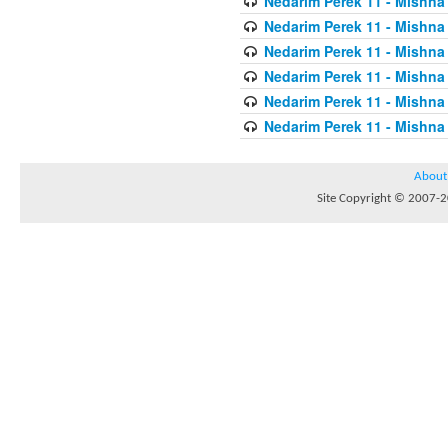
Nedarim Perek 11 - Mishna
Nedarim Perek 11 - Mishna
Nedarim Perek 11 - Mishna
Nedarim Perek 11 - Mishna
Nedarim Perek 11 - Mishna
Nedarim Perek 11 - Mishna
About
Site Copyright © 2007-20