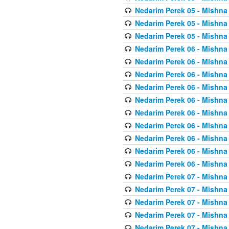
Nedarim Perek 05 - Mishna
Nedarim Perek 05 - Mishna
Nedarim Perek 05 - Mishna
Nedarim Perek 06 - Mishna
Nedarim Perek 06 - Mishna
Nedarim Perek 06 - Mishna
Nedarim Perek 06 - Mishna
Nedarim Perek 06 - Mishna
Nedarim Perek 06 - Mishna
Nedarim Perek 06 - Mishna
Nedarim Perek 06 - Mishna
Nedarim Perek 06 - Mishna
Nedarim Perek 06 - Mishna
Nedarim Perek 07 - Mishna
Nedarim Perek 07 - Mishna
Nedarim Perek 07 - Mishna
Nedarim Perek 07 - Mishna
Nedarim Perek 07 - Mishna