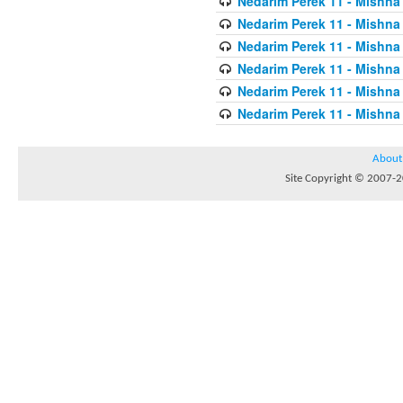
Nedarim Perek 11 - Mishna
Nedarim Perek 11 - Mishna
Nedarim Perek 11 - Mishna
Nedarim Perek 11 - Mishna
Nedarim Perek 11 - Mishna
Nedarim Perek 11 - Mishna
About
Site Copyright © 2007-20