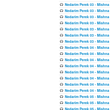
Nedarim Perek 03 - Mishna
Nedarim Perek 03 - Mishna
Nedarim Perek 03 - Mishna
Nedarim Perek 03 - Mishna
Nedarim Perek 03 - Mishna
Nedarim Perek 03 - Mishna
Nedarim Perek 03 - Mishna
Nedarim Perek 04 - Mishna
Nedarim Perek 04 - Mishna
Nedarim Perek 04 - Mishna
Nedarim Perek 04 - Mishna
Nedarim Perek 04 - Mishna
Nedarim Perek 04 - Mishna
Nedarim Perek 04 - Mishna
Nedarim Perek 04 - Mishna
Nedarim Perek 05 - Mishna
Nedarim Perek 05 - Mishna
Nedarim Perek 05 - Mishna