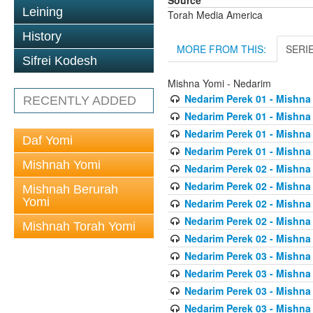
Source
Leining
Torah Media America
History
MORE FROM THIS:
SERI
Sifrei Kodesh
Mishna Yomi - Nedarim
Nedarim Perek 01 - Mishna
RECENTLY ADDED
Nedarim Perek 01 - Mishna
Nedarim Perek 01 - Mishna
Daf Yomi
Nedarim Perek 01 - Mishna
Mishnah Yomi
Nedarim Perek 02 - Mishna
Nedarim Perek 02 - Mishna
Mishnah Berurah
Yomi
Nedarim Perek 02 - Mishna
Nedarim Perek 02 - Mishna
Mishnah Torah Yomi
Nedarim Perek 02 - Mishna
Nedarim Perek 03 - Mishna
Nedarim Perek 03 - Mishna
Nedarim Perek 03 - Mishna
Nedarim Perek 03 - Mishna