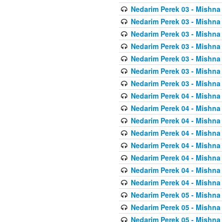
Nedarim Perek 03 - Mishna
Nedarim Perek 03 - Mishna
Nedarim Perek 03 - Mishna
Nedarim Perek 03 - Mishna
Nedarim Perek 03 - Mishna
Nedarim Perek 03 - Mishna
Nedarim Perek 03 - Mishna
Nedarim Perek 04 - Mishna
Nedarim Perek 04 - Mishna
Nedarim Perek 04 - Mishna
Nedarim Perek 04 - Mishna
Nedarim Perek 04 - Mishna
Nedarim Perek 04 - Mishna
Nedarim Perek 04 - Mishna
Nedarim Perek 04 - Mishna
Nedarim Perek 05 - Mishna
Nedarim Perek 05 - Mishna
Nedarim Perek 05 - Mishna