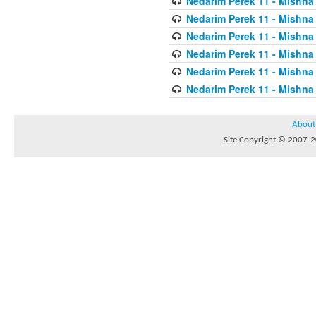
Nedarim Perek 11 - Mishna
Nedarim Perek 11 - Mishna
Nedarim Perek 11 - Mishna
Nedarim Perek 11 - Mishna
Nedarim Perek 11 - Mishna
Nedarim Perek 11 - Mishna
About
Site Copyright © 2007-20