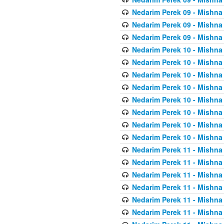
Nedarim Perek 09 - Mishna
Nedarim Perek 09 - Mishna
Nedarim Perek 09 - Mishna
Nedarim Perek 10 - Mishna
Nedarim Perek 10 - Mishna
Nedarim Perek 10 - Mishna
Nedarim Perek 10 - Mishna
Nedarim Perek 10 - Mishna
Nedarim Perek 10 - Mishna
Nedarim Perek 10 - Mishna
Nedarim Perek 10 - Mishna
Nedarim Perek 11 - Mishna
Nedarim Perek 11 - Mishna
Nedarim Perek 11 - Mishna
Nedarim Perek 11 - Mishna
Nedarim Perek 11 - Mishna
Nedarim Perek 11 - Mishna