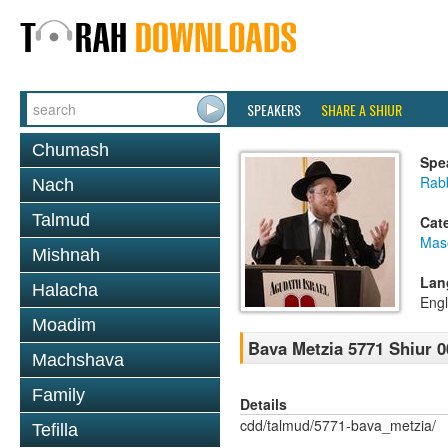
SPEAKERS
SHARE A SHIUR
Chumash
Spe
Rabb
Nach
Talmud
Cat
Mas
Mishnah
Lan
Halacha
Engl
Moadim
Bava Metzia 5771 Shiur 0
Machshava
Family
Details
cdd/talmud/5771-bava_metzia/
Tefilla