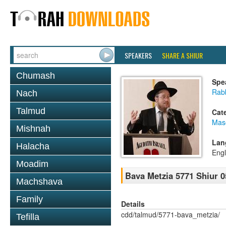
SPEAKERS
SHARE A SHIUR
Chumash
Spe
Rabb
Nach
Talmud
Cat
Mas
Mishnah
Lan
Halacha
Engl
Moadim
Bava Metzia 5771 Shiur 0
Machshava
Family
Details
cdd/talmud/5771-bava_metzia/
Tefilla