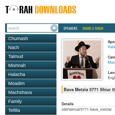
SPEAKERS
SHARE A SHIUR
Chumash
Spe
Rabb
Nach
Talmud
Cat
Mas
Mishnah
Lan
Halacha
Engl
Moadim
Bava Metzia 5771 Shiur 0
Machshava
Family
Details
cdd/talmud/5771-bava_metzia/
Tefilla