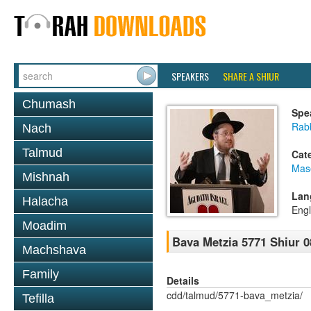
SPEAKERS
SHARE A SHIUR
Chumash
Spe
Rabb
Nach
Talmud
Cat
Mas
Mishnah
Lan
Halacha
Engl
Moadim
Bava Metzia 5771 Shiur 0
Machshava
Family
Details
cdd/talmud/5771-bava_metzia/
Tefilla