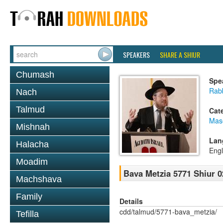
SPEAKERS
SHARE A SHIUR
Chumash
Spe
Rabb
Nach
Talmud
Cat
Mas
Mishnah
Lan
Halacha
Engl
Moadim
Bava Metzia 5771 Shiur 0
Machshava
Family
Details
cdd/talmud/5771-bava_metzia/
Tefilla