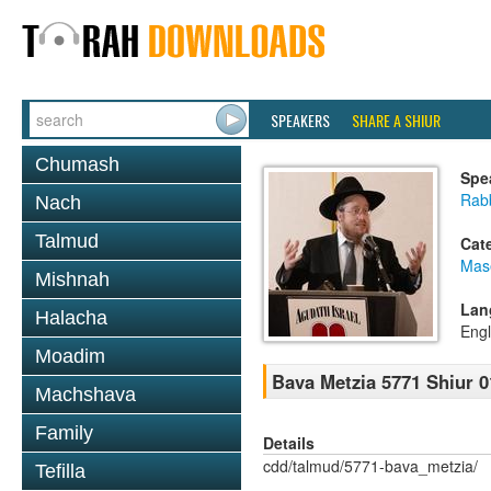
SPEAKERS
SHARE A SHIUR
Chumash
Spe
Rabb
Nach
Talmud
Cat
Mas
Mishnah
Lan
Halacha
Engl
Moadim
Bava Metzia 5771 Shiur 0
Machshava
Family
Details
cdd/talmud/5771-bava_metzia/
Tefilla