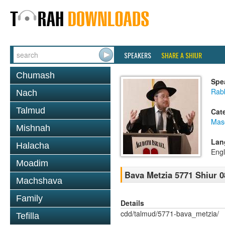
SPEAKERS
SHARE A SHIUR
Chumash
Spe
Rabb
Nach
Talmud
Cat
Mas
Mishnah
Lan
Halacha
Engl
Moadim
Bava Metzia 5771 Shiur 0
Machshava
Family
Details
cdd/talmud/5771-bava_metzia/
Tefilla