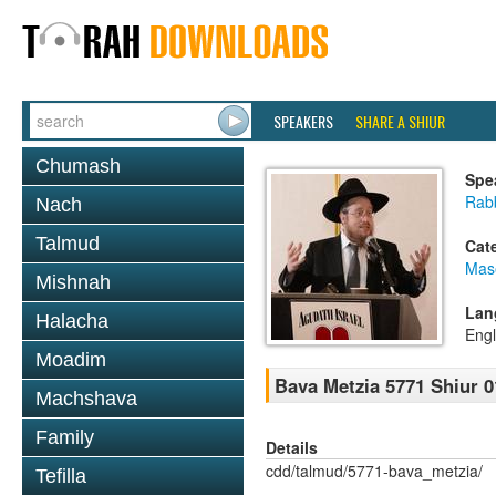
SPEAKERS
SHARE A SHIUR
Chumash
Spe
Rabb
Nach
Talmud
Cat
Mas
Mishnah
Lan
Halacha
Engl
Moadim
Bava Metzia 5771 Shiur 0
Machshava
Family
Details
cdd/talmud/5771-bava_metzia/
Tefilla