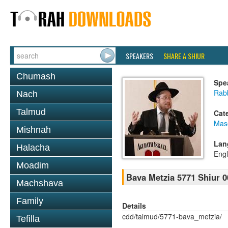
SPEAKERS
SHARE A SHIUR
Chumash
Spe
Rabb
Nach
Talmud
Cat
Mas
Mishnah
Lan
Halacha
Engl
Moadim
Bava Metzia 5771 Shiur 0
Machshava
Family
Details
cdd/talmud/5771-bava_metzia/
Tefilla